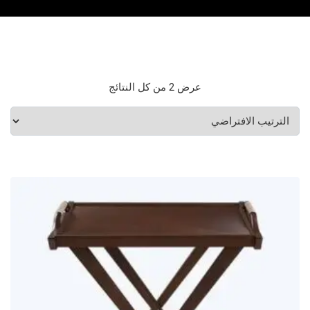
عرض ⁦2⁩ من كل النتائج